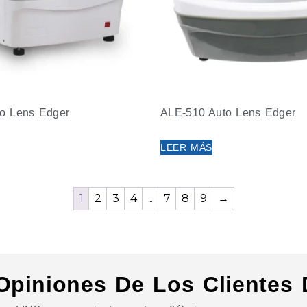
o Lens Edger
ALE-510 Auto Lens Edger
LEER MÁS
1
2
3
4
...
7
8
9
→
Opiniones De Los Clientes