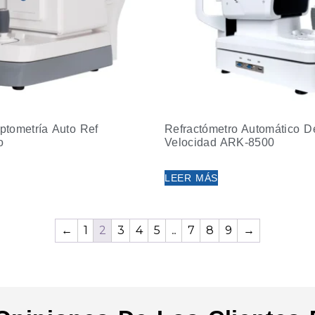
tometría Auto Ref
Refractómetro Automático D
o
Velocidad ARK-8500
LEER MÁS
←
1
2
3
4
5
...
7
8
9
→