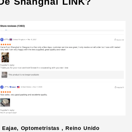
 De Shanghai LINK?
- Eajae, Optometristas , Reino Unido