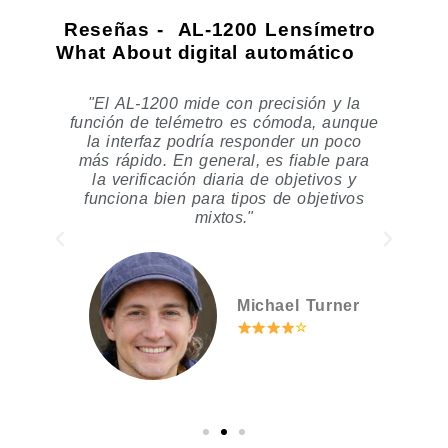
Reseñas -
AL-1200 Lensímetro
What About
digital automático
l
"El AL-1200 mide con precisión y la
"L
de
función de telémetro es cómoda, aunque
A
las
la interfaz podría responder un poco
más rápido. En general, es fiable para
le
ro
la verificación diaria de objetivos y
funciona bien para tipos de objetivos
mixtos."
s
Michael Turner
☆