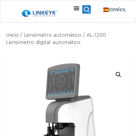
ESPAÑOL
ENGLISH
BAHASA 
Inicio
/
Lensímetro automático
/ AL-1200
РУССКИЙ
Lensímetro digital automático