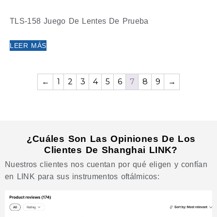
TLS-158 Juego De Lentes De Prueba
LEER MÁS
←
1
2
3
4
5
6
7
8
9
→
¿Cuáles Son Las Opiniones De Los
Clientes De Shanghai LINK?
Nuestros clientes nos cuentan por qué eligen y confían
en LINK para sus instrumentos oftálmicos: