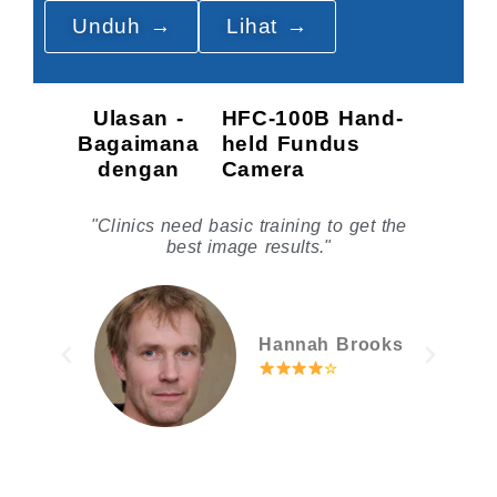
Unduh →
Lihat →
Ulasan -
HFC-100B Hand-
Bagaimana
held Fundus
dengan
Camera
th
"Clinics need basic training to get the
"
for
best image results."
s
di
."
Hannah Brooks
☆
on