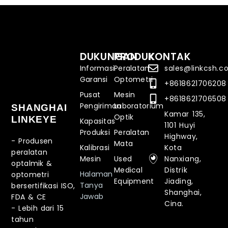
DUKUNGAN
PRODUK
KONTAK
Informasi
Peralatan
sales@linkcsh.
Garansi
Optometri
+8618621706208
Pusat
Mesin
+8618621706508
Pengiriman
Laboratorium
SHANGHAI
Kamar 135,
Optik
LINKEYE
Kapasitas
1101 Huyi
Produksi
Peralatan
Highway,
- Produsen
Mata
Kalibrasi
Kota
peralatan
Mesin
Used
Nanxiang,
optalmik &
Medical
Distrik
Halaman
optometri
Equipment
Jiading,
Tanya
bersertifikasi ISO,
Shanghai,
Jawab
FDA & CE
Cina.
-
Lebih dari 15
tahun