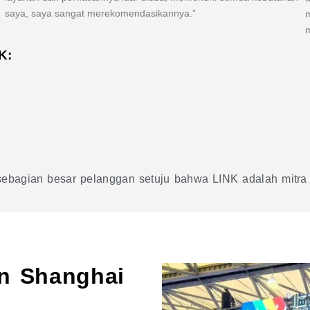
saya, saya sangat merekomendasikannya.”
m
m
K:
bagian besar pelanggan setuju bahwa LINK adalah mitra t
n Shanghai