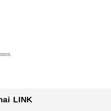
M3000L
hai LINK