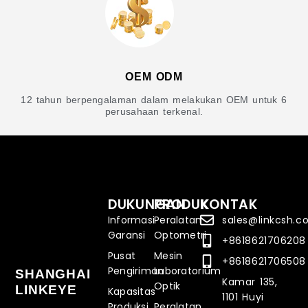
OEM ODM
12 tahun berpengalaman dalam melakukan OEM untuk 6
perusahaan terkenal.
DUKUNGAN
PRODUK
KONTAK
Informasi
Peralatan
sales@linkcsh.
Garansi
Optometri
+8618621706208
Pusat
Mesin
+8618621706508
Pengiriman
Laboratorium
SHANGHAI
Kamar 135,
Optik
LINKEYE
Kapasitas
1101 Huyi
Produksi
Peralatan