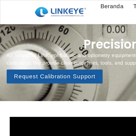
Beranda
Precisio
All Shanghai LINK ophthalmic and optometry equipment—
calibration. We provide clear guidelines, tools, and supp
Request Calibration Support