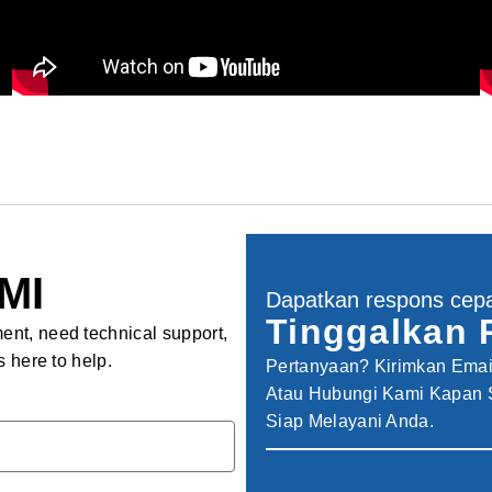
MI
Dapatkan respons cep
Tinggalkan 
nt, need technical support,
 here to help.
Pertanyaan? Kirimkan Ema
Atau Hubungi Kami Kapan 
Siap Melayani Anda.