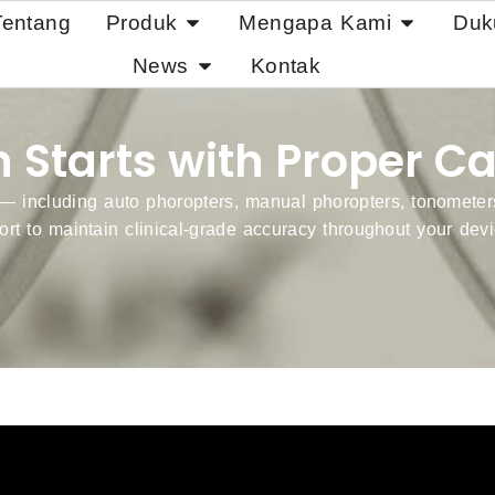
Tentang
Produk
Mengapa Kami
Duk
News
Kontak
n Starts with Proper Ca
 including auto phoropters, manual phoropters, tonometers
ort to maintain clinical-grade accuracy throughout your devic