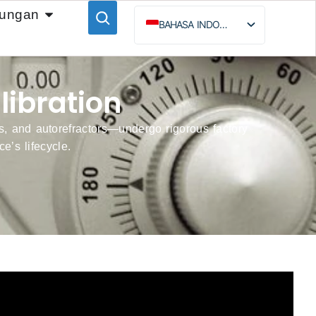
ungan
BAHASA INDONESIA
ENGLISH
ESPAÑOL
libration
РУССКИЙ
, and autorefractors—undergo rigorous factory
e’s lifecycle.