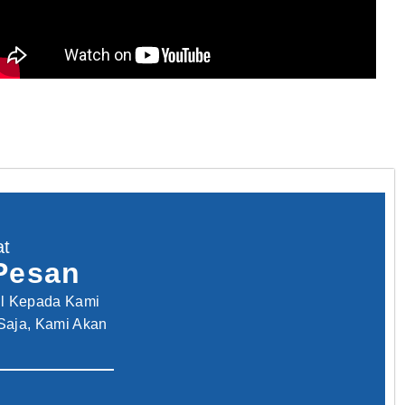
at
Pesan
il Kepada Kami
Saja, Kami Akan