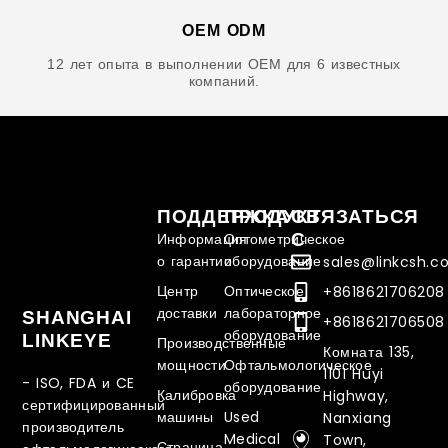
OEM ODM
12 лет опыта в выполнении OEM для 6 известных
компаний.
ПОДДЕРЖКА
ПРОДУКТ
СВЯЗАТЬСЯ
С
Информация
Оптометрическое
о гарантии
оборудование
sales@linkcsh.
Центр
Оптическое
+8618621706208
доставки
лабораторное
SHANGHAI
+8618621706508
оборудование
LINKEYE
Производственные
Комната 135,
мощности
Офтальмологическое
1101 Huyi
- ISO, FDA и CE
оборудование
Калибровка
Highway,
сертифицированный
машины
Used
Nanxiang
производитель
Medical
Town,
Страница