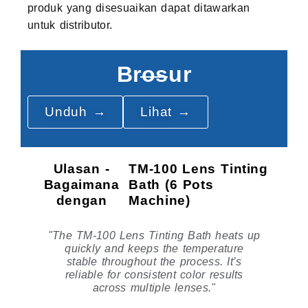
produk yang disesuaikan dapat ditawarkan
untuk distributor.
Brosur
Unduh →
Lihat →
Ulasan -
TM-100 Lens Tinting
Bagaimana
Bath (6 Pots
dengan
Machine)
ime
"The TM-100 Lens Tinting Bath heats up
e
quickly and keeps the temperature
m
ly
stable throughout the process. It’s
reliable for consistent color results
O
across multiple lenses."