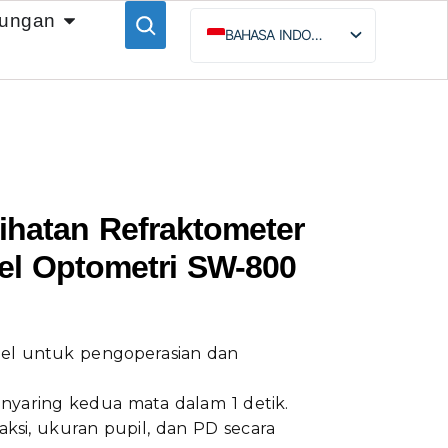
ungan
BAHASA INDONESIA
ENGLISH
ESPAÑOL
РУССКИЙ
ihatan Refraktometer
el Optometri SW-800
el untuk pengoperasian dan
yaring kedua mata dalam 1 detik.
ksi, ukuran pupil, dan PD secara