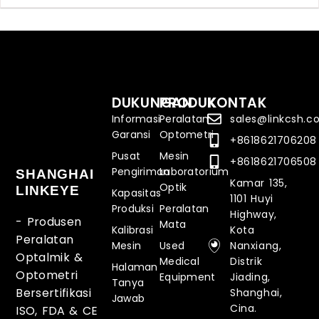
DUKUNGAN
PRODUK
KONTAK
Informasi
Peralatan
sales@linkcsh.
Garansi
Optometri
+8618621706208
Pusat
Mesin
+8618621706508
Pengiriman
Laboratorium
SHANGHAI
Kamar 135,
Optik
LINKEYE
Kapasitas
1101 Huyi
Produksi
Peralatan
Highway,
- Produsen
Mata
Kalibrasi
Kota
Peralatan
Mesin
Used
Nanxiang,
Optalmik &
Medical
Distrik
Halaman
Optometri
Equipment
Jiading,
Tanya
Bersertifikasi
Shanghai,
Jawab
Cina.
ISO, FDA & CE