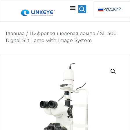
РУССКИЙ
ENGLISH
ESPAÑOL
Главная
/
Цифровая щелевая лампа
/ SL-400
BAHASA INDO
Digital Slit Lamp with Image System