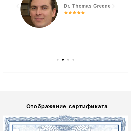
Emily Carter
ne
Отображение сертификата