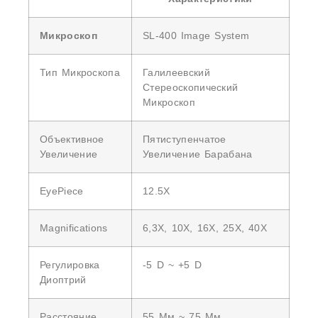
Микроскоп
SL-400 Image System
Тип Микроскопа
Галилеевский
Стереоскопический
Микроскоп
Объективное
Пятиступенчатое
Увеличение
Увеличение Барабана
EyePiece
12.5X
Magnifications
6,3X, 10X, 16X, 25X, 40X
Регулировка
-5 D ~ +5 D
Диоптрий
Расстояние
55 Мм ~ 75 Мм