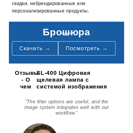
скидки, небрендированные или
персонализированные продукты.
Брошюра
Скачать →
Посмотреть →
Отзывы
SL-400 Цифровая
- О
щелевая лампа с
чем
системой изображения
e
"Capturing images of scleral veins at
r
40× is easy and clear with the system."
a
l
n