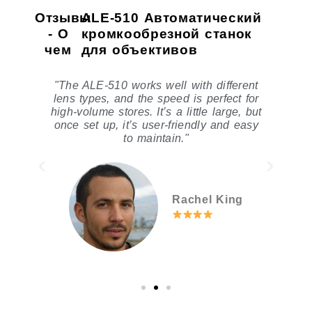
Отзывы
ALE-510 Автоматический
- О
кромкообрезной станок
чем
для объективов
 my
"The ALE-510 works well with different
"
s
lens types, and the speed is perfect for
d
high-volume stores. It’s a little large, but
once set up, it’s user-friendly and easy
t
to maintain."
y
Rachel King