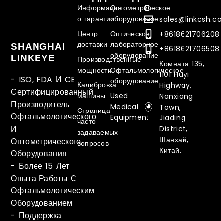
С
Информация
Оптометрическое
о гарантии
оборудование
sales@linkcsh.
Центр
Оптическое
+8618621706208
доставки
лабораторное
SHANGHAI
+8618621706508
оборудование
LINKEYE
Производственные
Комната 135,
мощности
Офтальмологическое
1101 Huyi
- ISO, FDA И CE
оборудование
Калибровка
Highway,
Сертифицированный
машины
Used
Nanxiang
Производитель
Medical
Town,
Страница
Офтальмологического
Equipment
Jiading
часто
И
District,
задаваемых
Шанхай,
Оптометрического
вопросов
Китай.
Оборудования
-
Более 15 Лет
Опыта Работы С
Офтальмологическим
Оборудованием
-
Поддержка