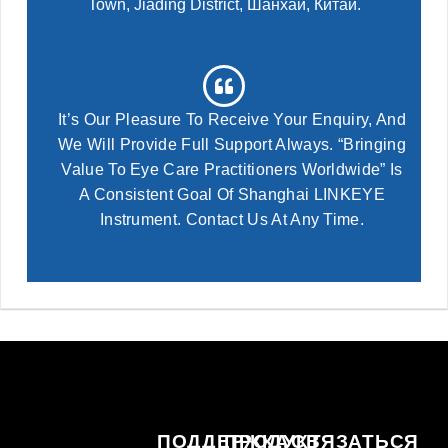
Town, Jiading District, Шанхай, Китай.
It’s Our Pleasure To Receive Your Enquiry, And
We Will Provide Full Support Always. “Bringing
Value To Eye Care Practitioners Worldwide” Is
A Consistent Goal Of Shanghai LINKEYE
Instrument. Contact Us At Any Time.
ПОДДЕРЖКА
ПРОДУКТ
СВЯЗАТЬСЯ