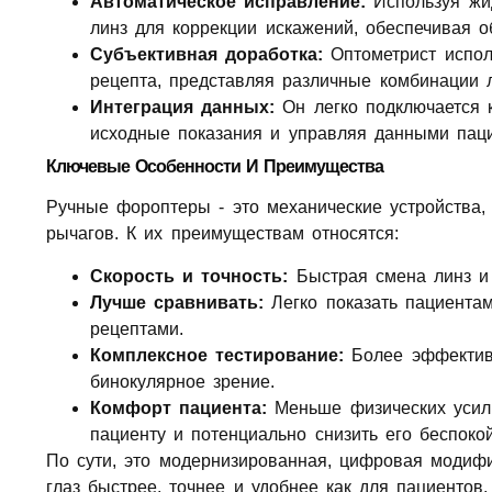
Автоматическое исправление:
Используя жид
линз для коррекции искажений, обеспечивая о
Субъективная доработка:
Оптометрист испол
рецепта, представляя различные комбинации л
Интеграция данных:
Он легко подключается 
исходные показания и управляя данными паци
Ключевые Особенности И Преимущества
Ручные фороптеры - это механические устройств
рычагов. К их преимуществам относятся:
Скорость и точность:
Быстрая смена линз и
Лучше сравнивать:
Легко показать пациента
рецептами.
Комплексное тестирование:
Более эффективн
бинокулярное зрение.
Комфорт пациента:
Меньше физических усили
пациенту и потенциально снизить его беспокой
По сути, это модернизированная, цифровая модиф
глаз быстрее, точнее и удобнее как для пациентов,