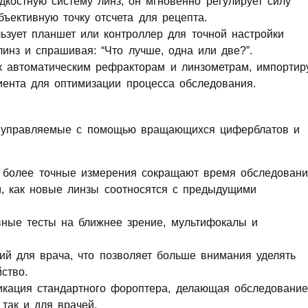
костную систему линз, он мгновенно регулирует силу
бъективную точку отсчета для рецепта.
ьзует планшет или контроллер для точной настройки
инз и спрашивая: “Что лучше, одна или две?”.
к автоматическим рефракторам и линзометрам, импортир
ента для оптимизации процесса обследования.
а, управляемые с помощью вращающихся циферблатов и
 более точные измерения сокращают время обследовани
м, как новые линзы соотносятся с предыдущими
ые тесты на ближнее зрение, мультифокалы и
й для врача, что позволяет больше внимания уделять
ство.
икация стандартного фороптера, делающая обследование
 так и для врачей.