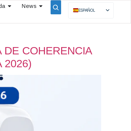
da
News
ESPAÑOL
ENGLISH
BAHASA INDONESIA
РУССКИЙ
A DE COHERENCIA
 2026)