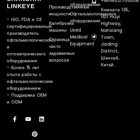
+8618621706508
оборудование
LINKEYE
Производственные
Комната 135,
мощности
Офтальмологическое
1101 Huyi
- ISO, FDA и CE
оборудование
Калибровка
Highway,
сертифицированный
машины
Used
Nanxiang
производитель
Medical
Town,
Страница
офтальмологического
Equipment
Jiading
часто
и
District,
задаваемых
оптометрического
Шанхай,
вопросов
оборудования
Китай.
-
Более 15 лет
опыта работы с
офтальмологическим
оборудованием
-
Поддержка OEM
и ODM