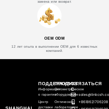
замена или возврат.
OEM ODM
12 лет опыта в выполнении OEM для 6 известных
компаний.
ПОДДЕРЖКА
ПРОДУКТ
СВЯЗАТЬСЯ
С
Информация
Оптометрическое
о гарантии
оборудование
sales@linkcsh.
Центр
Оптическое
+8618621706208
доставки
лабораторное
SHANGHAI