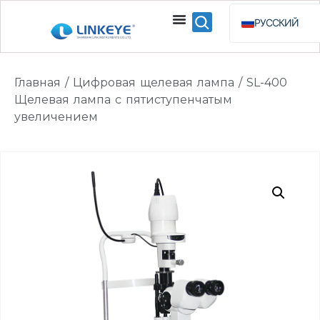
РУССКИЙ
ENGLISH
ESPAÑOL
Главная
/
Цифровая щелевая лампа
/ SL-400
BAHASA INDO
Щелевая лампа с пятиступенчатым
увеличением