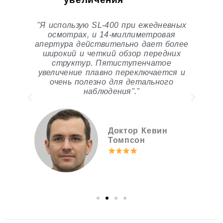
о
"Я использую SL-400 при ежедневных
осмотрах, и 14-миллиметровая
о
апертура действительно дает более
широкий и четкий обзор передних
структур. Пятиступенчатое
п
увеличение плавно переключается и
очень полезно для детального
наблюдения"."
Доктор Кевин
Томпсон