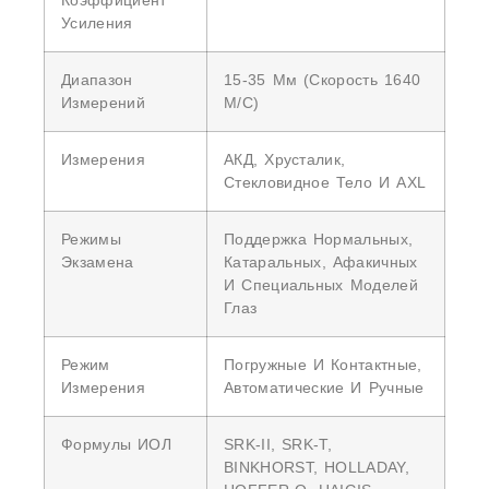
Коэффициент
Усиления
Диапазон
15-35 Мм (скорость 1640
Измерений
М/с)
Измерения
АКД, Хрусталик,
Стекловидное Тело И AXL
Режимы
Поддержка Нормальных,
Экзамена
Катаральных, Афакичных
И Специальных Моделей
Глаз
Режим
Погружные И Контактные,
Измерения
Автоматические И Ручные
Формулы ИОЛ
SRK-II, SRK-T,
BINKHORST, HOLLADAY,