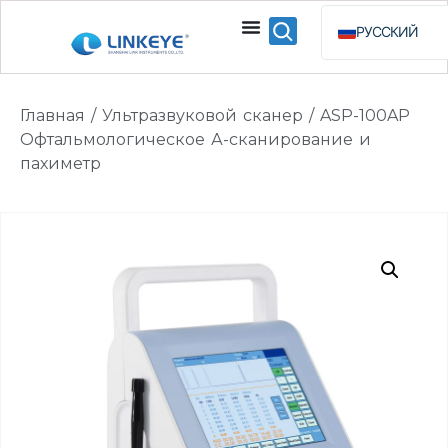
РУССКИЙ
ENGLISH
ESPAÑOL
Главная
/
Ультразвуковой сканер
/ ASP-100AP
BAHASA INDO
Офтальмологическое А-сканирование и
пахиметр