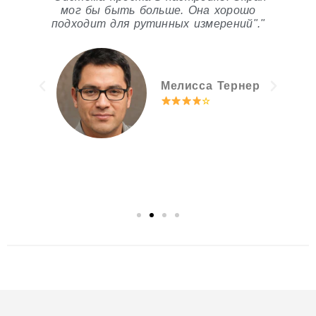
нд
мог бы быть больше. Она хорошо
ск
т
подходит для рутинных измерений"."
а
."
Мелисса Тернер
☆