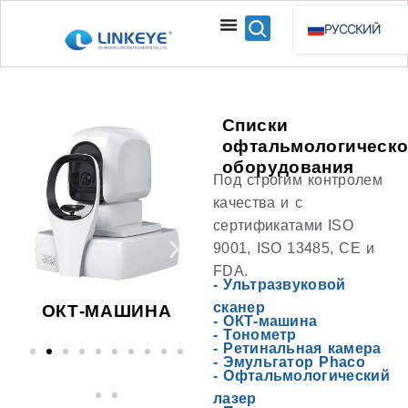
РУССКИЙ
ENGLISH
ESPAÑOL
BAHASA INDO
Списки
офтальмологическо
оборудования
Под строгим контролем
качества и с
сертификатами ISO
9001, ISO 13485, CE и
FDA.
-
Ультразвуковой
сканер
ОЙ
ОКТ-МАШИНА
ТОНОМЕТР
ФУ
-
ОКТ-машина
-
Тонометр
-
Ретинальная камера
-
Эмульгатор Phaco
-
Офтальмологический
лазер